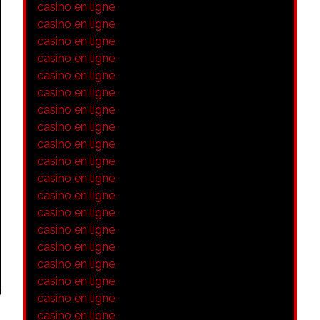
casino en ligne
casino en ligne
casino en ligne
casino en ligne
casino en ligne
casino en ligne
casino en ligne
casino en ligne
casino en ligne
casino en ligne
casino en ligne
casino en ligne
casino en ligne
casino en ligne
casino en ligne
casino en ligne
casino en ligne
casino en ligne
casino en ligne