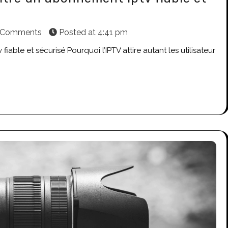
 Comments
Posted at
4:41 pm
ble et sécurisé Pourquoi l’IPTV attire autant les utilisateur