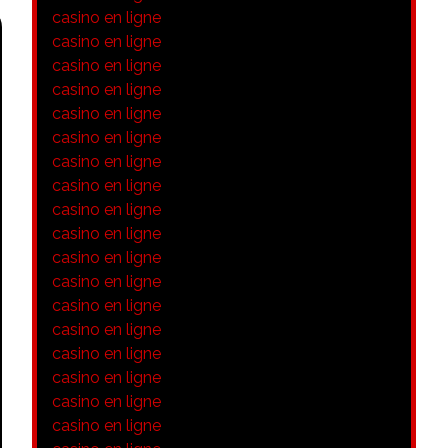
casino en ligne
casino en ligne
casino en ligne
casino en ligne
casino en ligne
casino en ligne
casino en ligne
casino en ligne
casino en ligne
casino en ligne
casino en ligne
casino en ligne
casino en ligne
casino en ligne
casino en ligne
casino en ligne
casino en ligne
casino en ligne