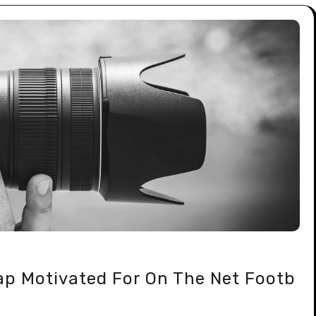
ap Motivated For On The Net Footb