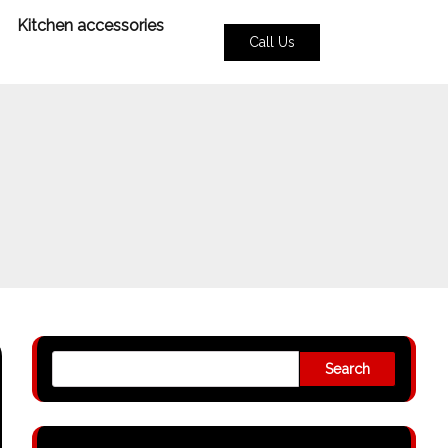
Kitchen accessories
Call Us
Search