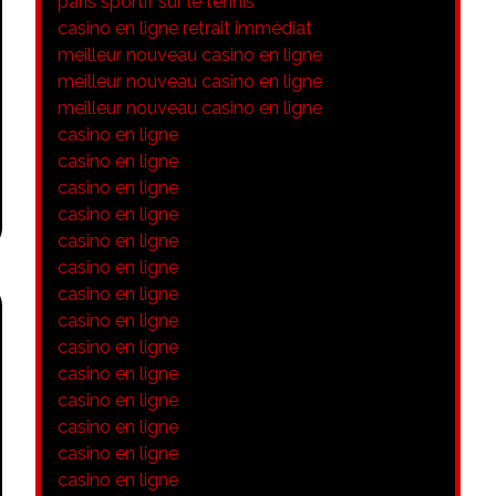
paris sportif sur le tennis
casino en ligne retrait immédiat
meilleur nouveau casino en ligne
meilleur nouveau casino en ligne
meilleur nouveau casino en ligne
casino en ligne
casino en ligne
casino en ligne
casino en ligne
casino en ligne
casino en ligne
casino en ligne
casino en ligne
casino en ligne
casino en ligne
casino en ligne
casino en ligne
casino en ligne
casino en ligne