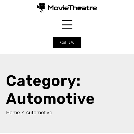
Skip
to
content
Call Us
Category:
Automotive
Home
Automotive