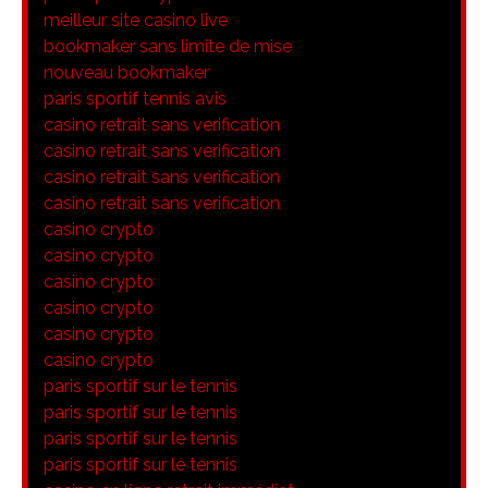
meilleur site casino live
bookmaker sans limite de mise
nouveau bookmaker
paris sportif tennis avis
casino retrait sans verification
casino retrait sans verification
casino retrait sans verification
casino retrait sans verification
casino crypto
casino crypto
casino crypto
casino crypto
casino crypto
casino crypto
paris sportif sur le tennis
paris sportif sur le tennis
paris sportif sur le tennis
paris sportif sur le tennis