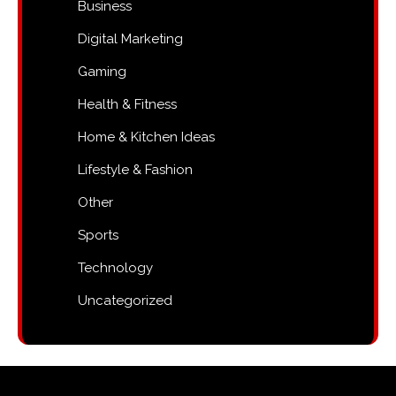
Business
Digital Marketing
Gaming
Health & Fitness
Home & Kitchen Ideas
Lifestyle & Fashion
Other
Sports
Technology
Uncategorized