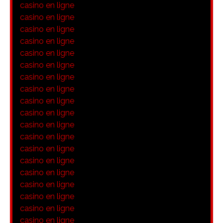
casino en ligne
casino en ligne
casino en ligne
casino en ligne
casino en ligne
casino en ligne
casino en ligne
casino en ligne
casino en ligne
casino en ligne
casino en ligne
casino en ligne
casino en ligne
casino en ligne
casino en ligne
casino en ligne
casino en ligne
casino en ligne
casino en ligne