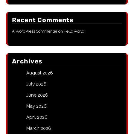
Recent Comments
A WordPress Commenter
on
Hello world!
Archives
August 2026
July 2026
June 2026
May 2026
April 2026
March 2026