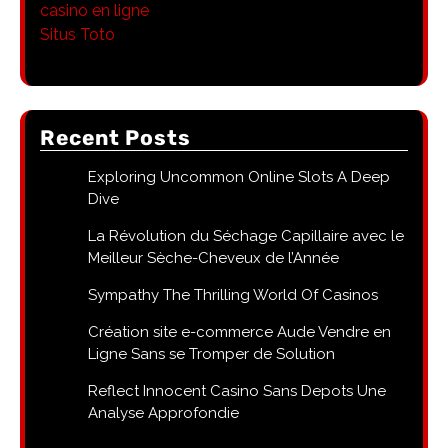
casino en ligne
Situs Toto
Recent Posts
Exploring Uncommon Online Slots A Deep
Dive
La Révolution du Séchage Capillaire avec le
Meilleur Sèche-Cheveux de l’Année
Sympathy The Thrilling World Of Casinos
Création site e-commerce Aude Vendre en
Ligne Sans se Tromper de Solution
Reflect Innocent Casino Sans Depots Une
Analyse Approfondie