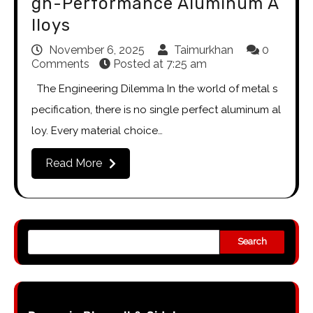
gh-Performance Aluminum A
lloys
November 6, 2025
Taimurkhan
0
Comments
Posted at
7:25 am
The Engineering Dilemma In the world of metal s
pecification, there is no single perfect aluminum al
loy. Every material choice…
Read More
Search