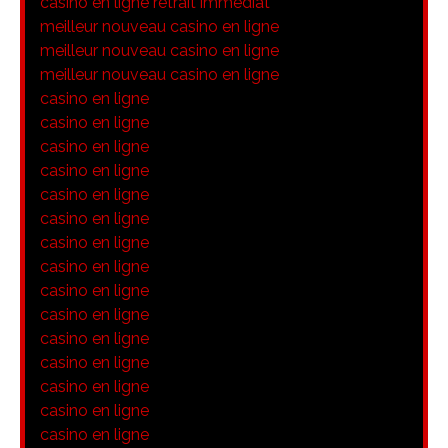
casino en ligne retrait immédiat
meilleur nouveau casino en ligne
meilleur nouveau casino en ligne
meilleur nouveau casino en ligne
casino en ligne
casino en ligne
casino en ligne
casino en ligne
casino en ligne
casino en ligne
casino en ligne
casino en ligne
casino en ligne
casino en ligne
casino en ligne
casino en ligne
casino en ligne
casino en ligne
casino en ligne