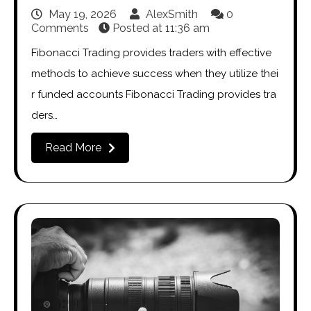
May 19, 2026
AlexSmith
0
Comments
Posted at
11:36 am
Fibonacci Trading provides traders with effective
methods to achieve success when they utilize thei
r funded accounts Fibonacci Trading provides tra
ders…
Read More