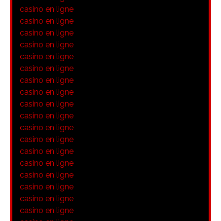
casino en ligne
casino en ligne
casino en ligne
casino en ligne
casino en ligne
casino en ligne
casino en ligne
casino en ligne
casino en ligne
casino en ligne
casino en ligne
casino en ligne
casino en ligne
casino en ligne
casino en ligne
casino en ligne
casino en ligne
casino en ligne