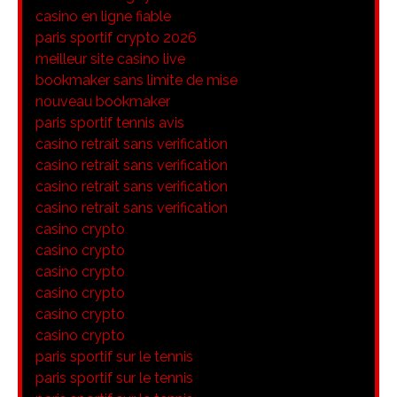
casino en ligne fiable
paris sportif crypto 2026
meilleur site casino live
bookmaker sans limite de mise
nouveau bookmaker
paris sportif tennis avis
casino retrait sans verification
casino retrait sans verification
casino retrait sans verification
casino retrait sans verification
casino crypto
casino crypto
casino crypto
casino crypto
casino crypto
casino crypto
paris sportif sur le tennis
paris sportif sur le tennis