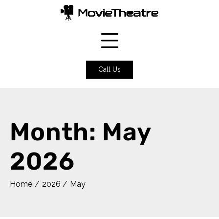
Skip
to
content
Call Us
Month:
May
2026
Home
2026
May