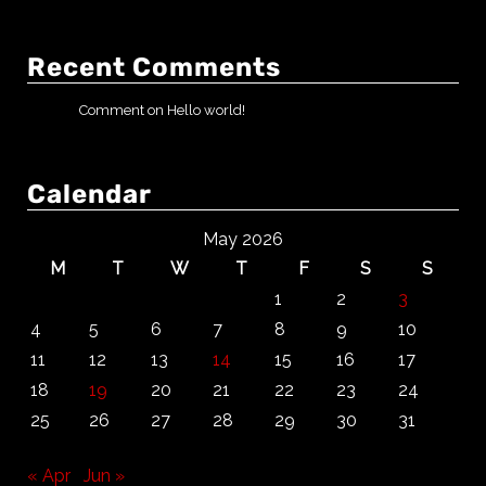
Recent Comments
Comment on Hello world!
Calendar
May 2026
M
T
W
T
F
S
S
1
2
3
4
5
6
7
8
9
10
11
12
13
14
15
16
17
18
19
20
21
22
23
24
25
26
27
28
29
30
31
« Apr
Jun »