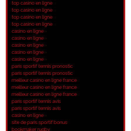
top casino en ligne
top casino en ligne
top casino en ligne
top casino en ligne
casino en ligne
casino en ligne
casino en ligne
casino en ligne
casino en ligne
paris sportif tennis pronostic
paris sportif tennis pronostic
meilleur casino en ligne france
meilleur casino en ligne france
meilleur casino en ligne france
paris sportif tennis avis
paris sportif tennis avis
casino en ligne
site de paris sportif bonus
bookmaker rugby