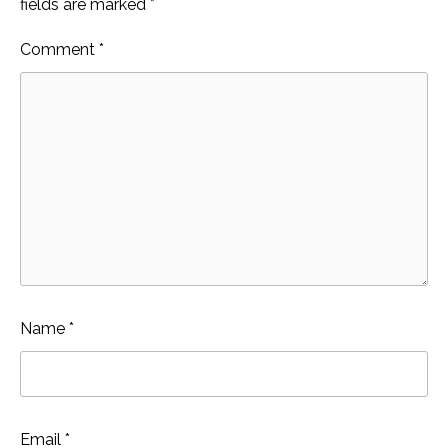
fields are marked
*
Comment
*
Name
*
Email
*