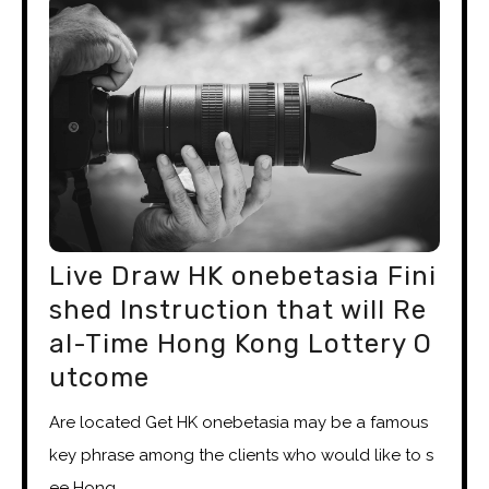
Live Draw HK onebetasia Fini
shed Instruction that will Re
al-Time Hong Kong Lottery O
utcome
Are located Get HK onebetasia may be a famous
key phrase among the clients who would like to s
ee Hong…