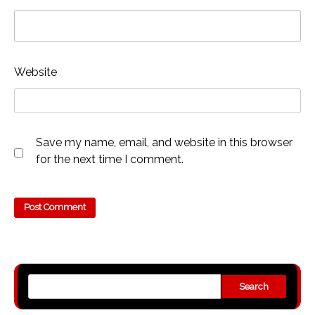
Website
Save my name, email, and website in this browser
for the next time I comment.
Search