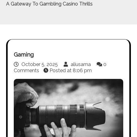
A Gateway To Gambling Casino Thrills
Gaming
October 5, 2025
aliusama
0
Comments
Posted at
8:06 pm