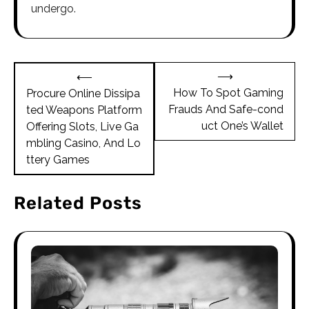
undergo.
Post
⟶
⟵
navigation
How To Spot Gaming
Procure Online Dissipa
Frauds And Safe-cond
ted Weapons Platform
uct One’s Wallet
Offering Slots, Live Ga
mbling Casino, And Lo
ttery Games
Related Posts