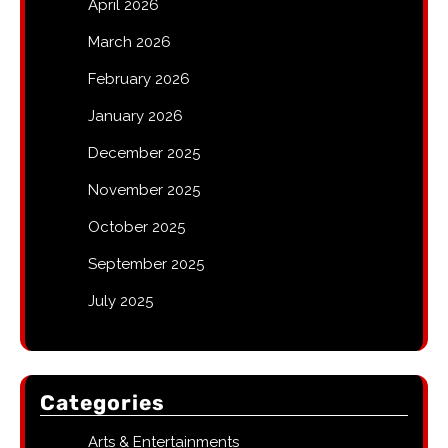
April 2026
March 2026
February 2026
January 2026
December 2025
November 2025
October 2025
September 2025
July 2025
Categories
Arts & Entertainments