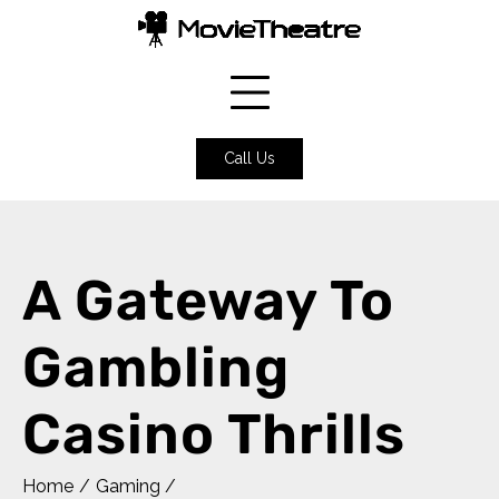
Skip
to
content
Call Us
A Gateway To
Gambling
Casino Thrills
Home
Gaming