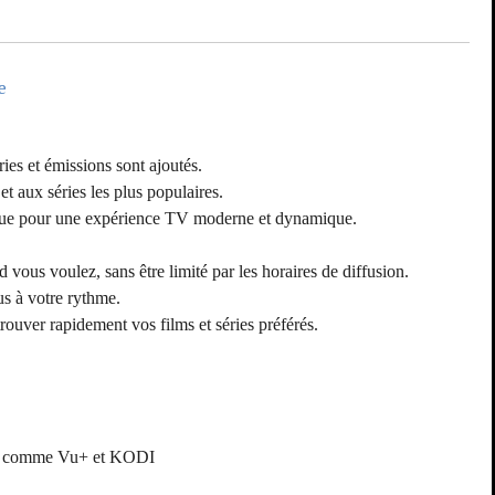
e
ies et émissions sont ajoutés.
t aux séries les plus populaires.
gue pour une expérience TV moderne et dynamique.
vous voulez, sans être limité par les horaires de diffusion.
us à votre rythme.
rouver rapidement vos films et séries préférés.
ia comme Vu+ et KODI