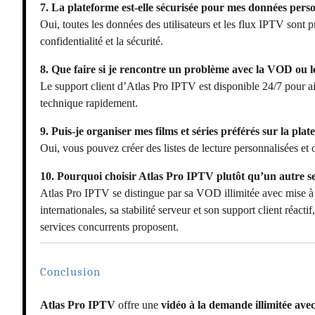
7. La plateforme est-elle sécurisée pour mes données perso
Oui, toutes les données des utilisateurs et les flux IPTV sont 
confidentialité et la sécurité.
8. Que faire si je rencontre un problème avec la VOD ou l
Le support client d’Atlas Pro IPTV est disponible 24/7 pour aid
technique rapidement.
9. Puis-je organiser mes films et séries préférés sur la pla
Oui, vous pouvez créer des listes de lecture personnalisées et
10. Pourquoi choisir Atlas Pro IPTV plutôt qu’un autre s
Atlas Pro IPTV se distingue par sa VOD illimitée avec mise à j
internationales, sa stabilité serveur et son support client réa
services concurrents proposent.
Conclusion
Atlas Pro IPTV
offre une
vidéo à la demande illimitée ave