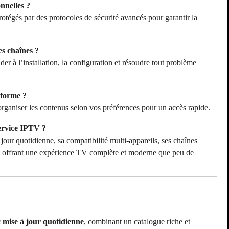
nnelles ?
protégés par des protocoles de sécurité avancés pour garantir la
es chaînes ?
er à l’installation, la configuration et résoudre tout problème
teforme ?
 organiser les contenus selon vos préférences pour un accès rapide.
ervice IPTV ?
our quotidienne, sa compatibilité multi-appareils, ses chaînes
ctif, offrant une expérience TV complète et moderne que peu de
c mise à jour quotidienne
, combinant un catalogue riche et