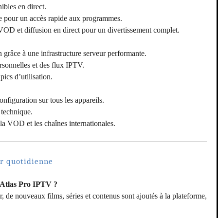
bles en direct.
ie pour un accès rapide aux programmes.
OD et diffusion en direct pour un divertissement complet.
n grâce à une infrastructure serveur performante.
rsonnelles et des flux IPTV.
ics d’utilisation.
configuration sur tous les appareils.
 technique.
la VOD et les chaînes internationales.
ur quotidienne
 Atlas Pro IPTV ?
 de nouveaux films, séries et contenus sont ajoutés à la plateforme,