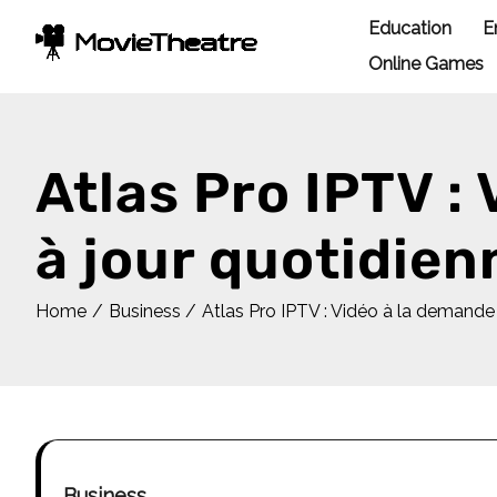
Skip
Education
E
to
Online Games
content
Atlas Pro IPTV :
à jour quotidien
Home
Business
Atlas Pro IPTV : Vidéo à la demande
Business