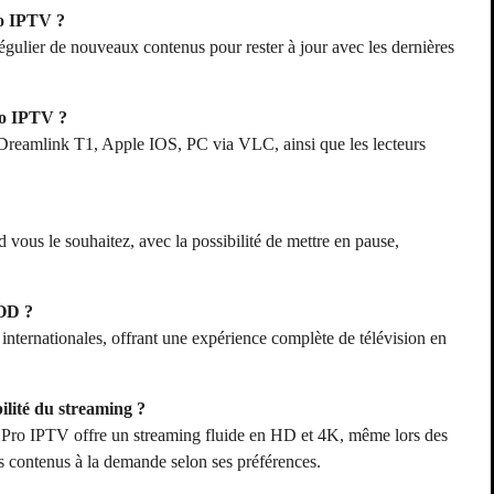
ro IPTV ?
régulier de nouveaux contenus pour rester à jour avec les dernières
ro IPTV ?
eamlink T1, Apple IOS, PC via VLC, ainsi que les lecteurs
vous le souhaitez, avec la possibilité de mettre en pause,
VOD ?
nternationales, offrant une expérience complète de télévision en
ilité du streaming ?
as Pro IPTV offre un streaming fluide en HD et 4K, même lors des
s contenus à la demande selon ses préférences.