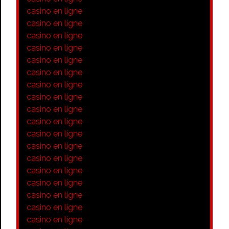
casino en ligne
casino en ligne
casino en ligne
casino en ligne
casino en ligne
casino en ligne
casino en ligne
casino en ligne
casino en ligne
casino en ligne
casino en ligne
casino en ligne
casino en ligne
casino en ligne
casino en ligne
casino en ligne
casino en ligne
casino en ligne