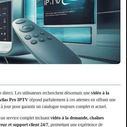
n direct. Les utilisateurs recherchent désormais une
vidéo à la
Atlas Pro IPTV
répond parfaitement à ces attentes en offrant une
 à jour pour garantir un catalogue toujours complet et actuel.
un service complet incluant
vidéo à la demande, chaînes
veur et support client 24/7
, permettant une expérience de