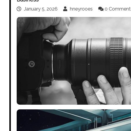
January 5, 2026
hneyrooes
0 Commen