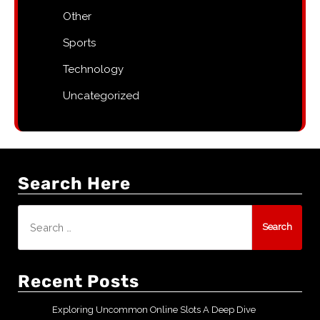
Other
Sports
Technology
Uncategorized
Search Here
Search
for:
Recent Posts
Exploring Uncommon Online Slots A Deep Dive