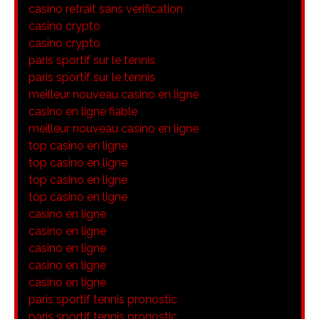
casino retrait sans verification
casino crypto
casino crypto
paris sportif sur le tennis
paris sportif sur le tennis
meilleur nouveau casino en ligne
casino en ligne fiable
meilleur nouveau casino en ligne
top casino en ligne
top casino en ligne
top casino en ligne
top casino en ligne
casino en ligne
casino en ligne
casino en ligne
casino en ligne
casino en ligne
paris sportif tennis pronostic
paris sportif tennis pronostic