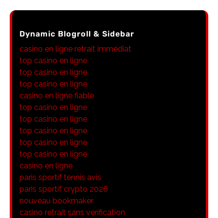
Dynamic Blogroll & Sidebar
casino en ligne retrait immédiat
top casino en ligne
top casino en ligne
top casino en ligne
casino en ligne fiable
top casino en ligne
top casino en ligne
top casino en ligne
top casino en ligne
top casino en ligne
casino en ligne
paris sportif tennis avis
paris sportif crypto 2026
nouveau bookmaker
casino retrait sans verification