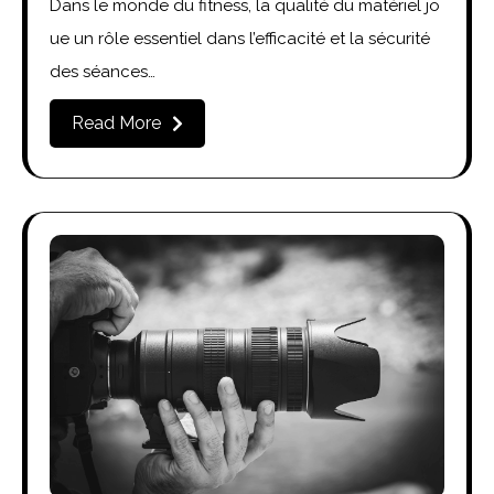
Dans le monde du fitness, la qualité du matériel jo
ue un rôle essentiel dans l’efficacité et la sécurité
des séances…
Read More