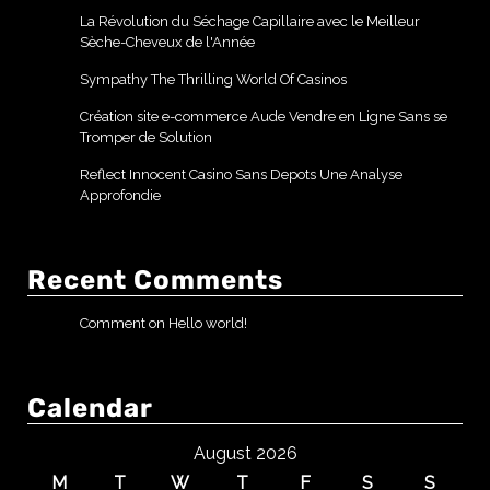
La Révolution du Séchage Capillaire avec le Meilleur
Sèche-Cheveux de l'Année
Sympathy The Thrilling World Of Casinos
Création site e-commerce Aude Vendre en Ligne Sans se
Tromper de Solution
Reflect Innocent Casino Sans Depots Une Analyse
Approfondie
Recent Comments
Comment on Hello world!
Calendar
August 2026
M
T
W
T
F
S
S