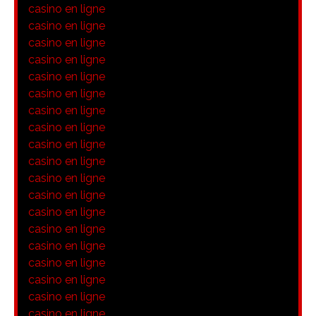
casino en ligne
casino en ligne
casino en ligne
casino en ligne
casino en ligne
casino en ligne
casino en ligne
casino en ligne
casino en ligne
casino en ligne
casino en ligne
casino en ligne
casino en ligne
casino en ligne
casino en ligne
casino en ligne
casino en ligne
casino en ligne
casino en ligne