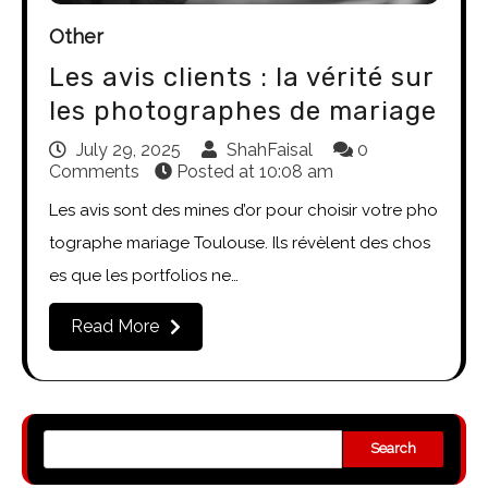
Other
Les avis clients : la vérité sur
les photographes de mariage
July 29, 2025
ShahFaisal
0
Comments
Posted at
10:08 am
Les avis sont des mines d’or pour choisir votre pho
tographe mariage Toulouse. Ils révèlent des chos
es que les portfolios ne…
Read More
Search