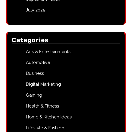
July 2025
Categories
Arts & Entertainments
Automotive
Business
Digital Marketing
Gaming
Health & Fitness
Home & Kitchen Ideas
Lifestyle & Fashion