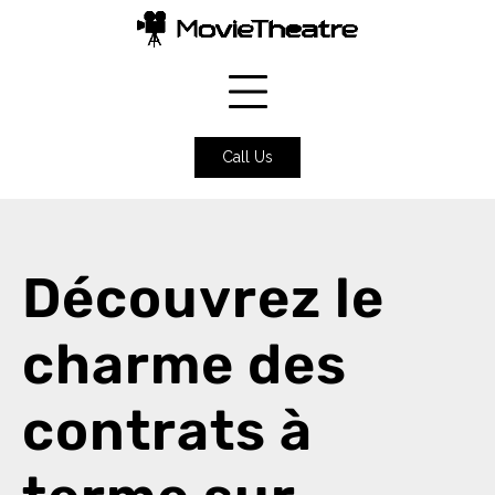
Skip
to
content
Call Us
Découvrez le
charme des
contrats à