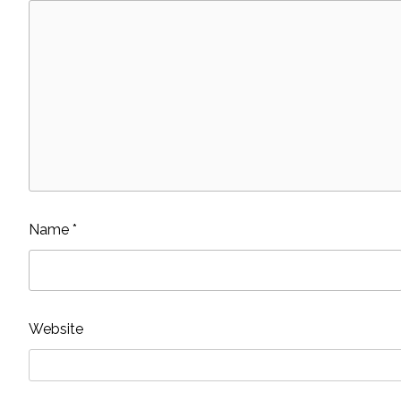
Name
*
Website