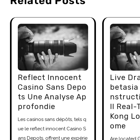
Related Posts
Reflect Innocent
Live Dr
Casino Sans Depo
betasia 
ts Une Analyse Ap
nstruct
profondie
ll Real
Kong Lo
Les casinos sans dépôts, tels q
ome
ue le reflect innocent Casino S
ans Depots, offrent une expérie
Are located 