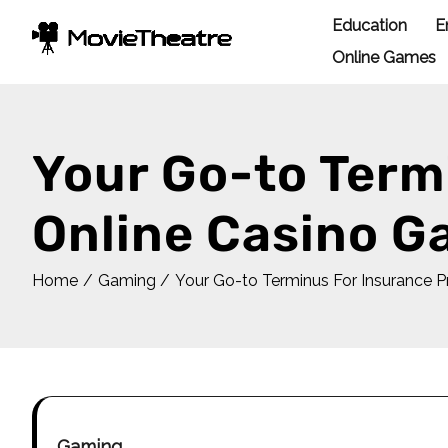
Skip
Education
E
to
Online Games
content
Your Go-to Term
Online Casino G
Home
Gaming
Your Go-to Terminus For Insurance 
Gaming