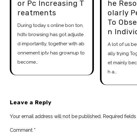
or Pc Increasing T
he Reso
reatments
olarly 
To Obse
During today s online bon ton,
n Indivi
hdtv browsing has got adjuste
d importantly, together with ab
A lot of us b
onnement iptv has grownup to
ally trying To
become…
et mainly bec
h a…
Leave a Reply
Your email address will not be published.
Required field
Comment
*