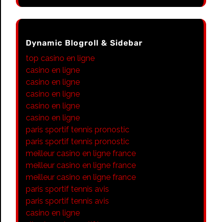
Dynamic Blogroll & Sidebar
top casino en ligne
casino en ligne
casino en ligne
casino en ligne
casino en ligne
casino en ligne
paris sportif tennis pronostic
paris sportif tennis pronostic
meilleur casino en ligne france
meilleur casino en ligne france
meilleur casino en ligne france
paris sportif tennis avis
paris sportif tennis avis
casino en ligne