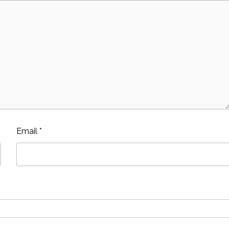
Email
*