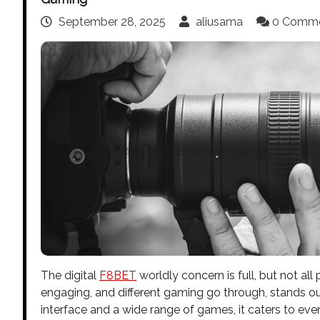
September 28, 2025
aliusama
0 Comm
The digital
F8BET
worldly concern is full, but not all
engaging, and different gaming go through, stands ou
interface and a wide range of games, it caters to eve